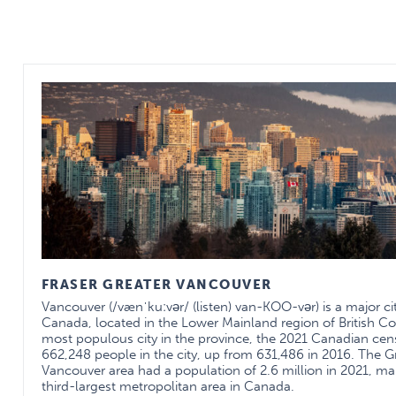
FRASER GREATER VANCOUVER
Vancouver (/vænˈkuːvər/ (listen) van-KOO-vər) is a major ci
Canada, located in the Lower Mainland region of British C
most populous city in the province, the 2021 Canadian ce
662,248 people in the city, up from 631,486 in 2016. The G
Vancouver area had a population of 2.6 million in 2021, mak
third-largest metropolitan area in Canada.