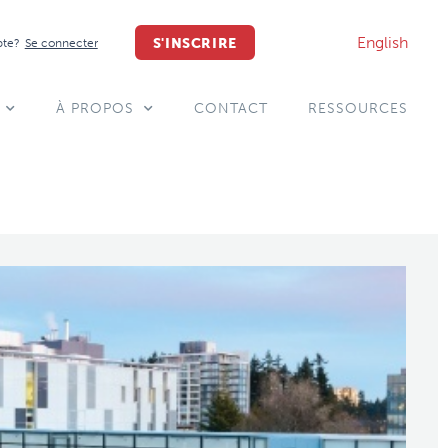
English
S'INSCRIRE
pte?
Se connecter
À PROPOS
CONTACT
RESSOURCES