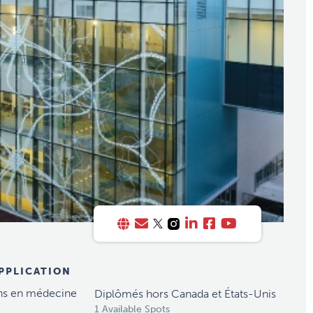
APPLICATION
ns en médecine
Diplômés hors Canada et États-Unis
1 Available Spots