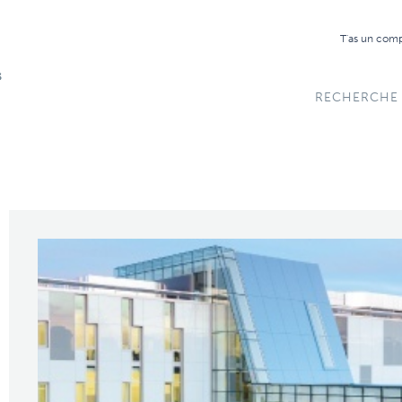
T'as un com
RECHERCHE