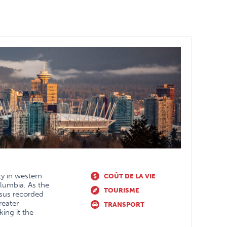
ty in western
COÛT DE LA VIE
olumbia. As the
TOURISME
nsus recorded
reater
TRANSPORT
ing it the