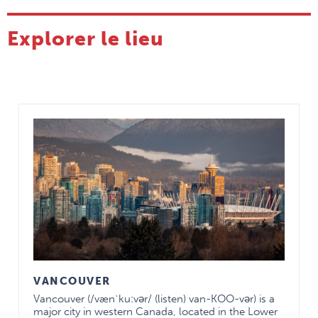
Explorer le lieu
VANCOUVER
Vancouver (/vænˈkuːvər/ (listen) van-KOO-vər) is a
major city in western Canada, located in the Lower