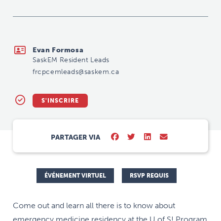
frcpcemleads@saskem.ca
Evan Formosa
SaskEM Resident Leads
frcpcemleads@saskem.ca
S'INSCRIRE
PARTAGER VIA
ÉVÉNEMENT VIRTUEL
RSVP REQUIS
Come out and learn all there is to know about
emergency medicine residency at the U of S! Program