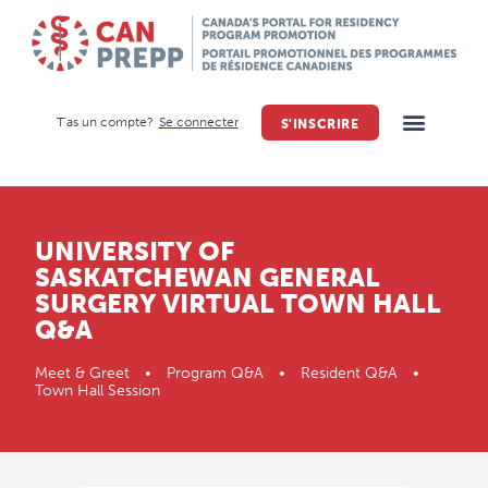
T'as un compte?
Se connecter
S'INSCRIRE
UNIVERSITY OF
SASKATCHEWAN GENERAL
SURGERY VIRTUAL TOWN HALL
Q&A
Meet & Greet • Program Q&A • Resident Q&A •
Town Hall Session