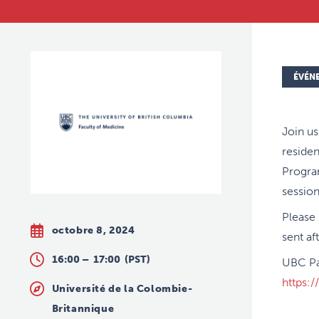
ÉVÉN
Join us
reside
Program
session
Please 
octobre 8, 2024
sent af
16:00 –
17:00
(PST)
UBC Pa
https:
Université de la Colombie-
Britannique