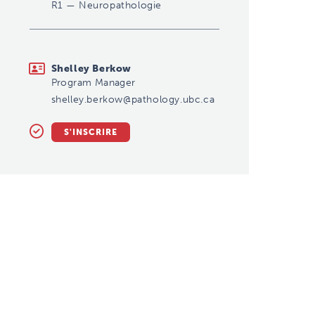
R1
—
Neuropathologie
shelley.berkow@pathology.ubc.ca
Shelley Berkow
Program Manager
shelley.berkow@pathology.ubc.ca
S'INSCRIRE