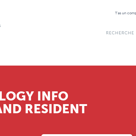
T'as un com
RECHERCHE
LOGY INFO
AND RESIDENT