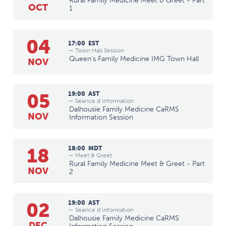
Rural Family Medicine Meet & Greet - Part
OCT
1
04
17:00
EST
— Town Hall Session
Queen's Family Medicine IMG Town Hall
NOV
05
19:00
AST
— Séance d’information
Dalhousie Family Medicine CaRMS
NOV
Information Session
18
18:00
MDT
— Meet & Greet
Rural Family Medicine Meet & Greet - Part
NOV
2
02
19:00
AST
— Séance d’information
Dalhousie Family Medicine CaRMS
DEC