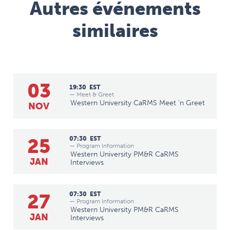
Autres événements
similaires
03
19:30
EST
— Meet & Greet
Western University CaRMS Meet 'n Greet
NOV
25
07:30
EST
— Program Information
Western University PM&R CaRMS
JAN
Interviews
27
07:30
EST
— Program Information
Western University PM&R CaRMS
JAN
Interviews