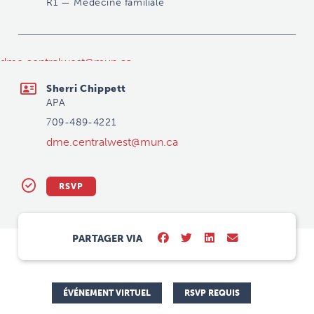
R1
—
Médecine familiale
dme.centralwest@mun.ca
Sherri Chippett
APA
709-489-4221
dme.centralwest@mun.ca
RSVP
PARTAGER VIA
ÉVÉNEMENT VIRTUEL
RSVP REQUIS