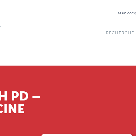
T'as un com
RECHERCHE
H PD –
CINE