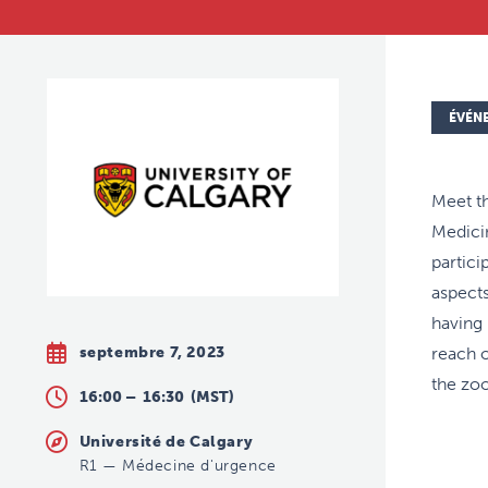
ÉVÉN
Meet t
Medici
partici
aspects
having 
septembre 7, 2023
reach 
the zoo
16:00 –
16:30
(MST)
Université de Calgary
R1
—
Médecine d'urgence