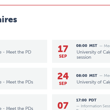
ires
17
08:00
MST
— Mee
e - Meet the PD
University of C
SEP
session
24
08:00
MST
— Mee
e - Meet the PDs
University of C
SEP
17:00
PDT
07
— Information Ses
e - Meet the PDs