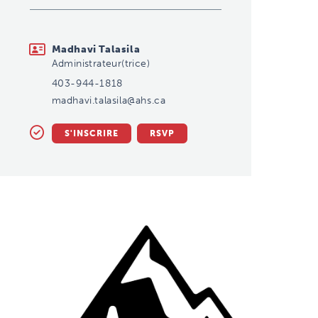
madhavi.talasila@ahs.ca
Madhavi Talasila
Administrateur(trice)
403-944-1818
madhavi.talasila@ahs.ca
S'INSCRIRE
RSVP