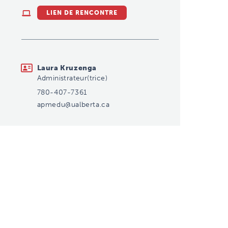
LIEN DE RENCONTRE
apmedu@ualberta.ca
Laura Kruzenga
Administrateur(trice)
780-407-7361
apmedu@ualberta.ca