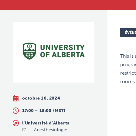
ÉVÉN
This is
program
restric
rooms t
octobre 16, 2024
17:00 –
18:00
(MST)
l'Université d'Alberta
R1
—
Anesthésiologie