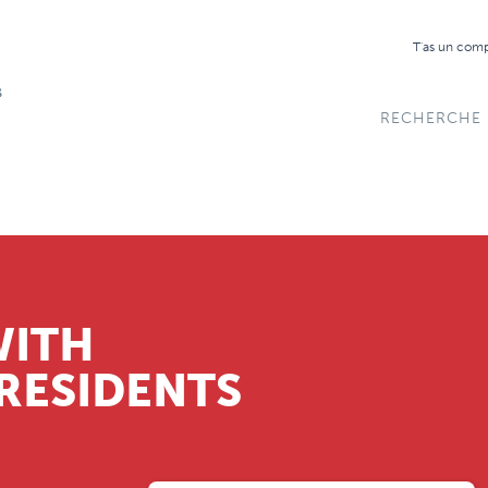
T'as un com
RECHERCHE
WITH
RESIDENTS