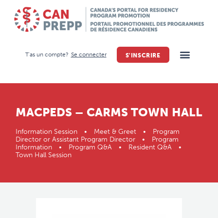
T'as un compte?
Se connecter
S'INSCRIRE
MACPEDS – CARMS TOWN HALL
Information Session • Meet & Greet • Program
Director or Assistant Program Director • Program
Information • Program Q&A • Resident Q&A •
Town Hall Session