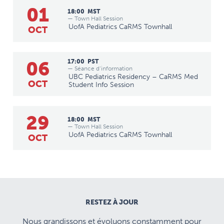
01
18:00
MST
— Town Hall Session
UofA Pediatrics CaRMS Townhall
OCT
06
17:00
PST
— Séance d’information
UBC Pediatrics Residency – CaRMS Med
OCT
Student Info Session
29
18:00
MST
— Town Hall Session
UofA Pediatrics CaRMS Townhall
OCT
RESTEZ À JOUR
Nous grandissons et évoluons constamment pour