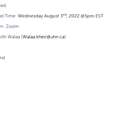
ted.
rd
nd Time:
Wednesday
August 3
, 2022 @5pm EST
rm: Zoom
ith Walaa (
Walaa.kheir@uhn.ca
)
nd