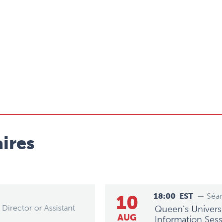
ires
10
18:00
EST
— Séan
Director or Assistant
Queen's Universi
AUG
Information Ses