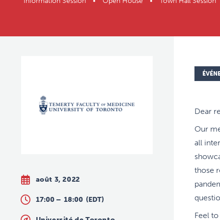
Information Session • Open House • Town Hall Session
ÉVÉN
Dear re
Our me
all int
showca
those r
août 3, 2022
pandem
questio
17:00 –
18:00
(EDT)
Feel to
Université de Toronto