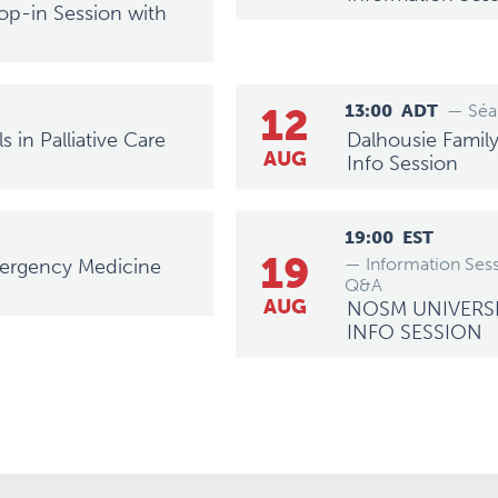
op-in Session with
12
13:00
ADT
— Séa
 in Palliative Care
Dalhousie Family
AUG
Info Session
19:00
EST
19
— Information Ses
mergency Medicine
Q&A
AUG
NOSM UNIVERSI
INFO SESSION