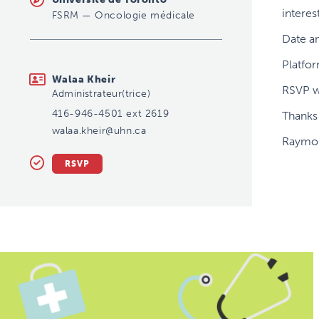
interes
FSRM
—
Oncologie médicale
Date a
Platfo
walaa.kheir@uhn.ca
Walaa Kheir
RSVP w
Administrateur(trice)
416-946-4501 ext 2619
Thanks
walaa.kheir@uhn.ca
Raymo
RSVP