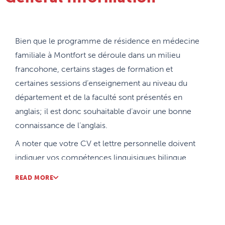
Répond tout particulièrement aux besoins
spécifiques de la population franco-ontarienne
Bien que le programme de résidence en médecine
minoritaire pour des services
de santé dans sa
familiale à Montfort se déroule dans un milieu
langue et sa culture
francohone, certains stages de formation et
Communauté urbaine (Ottawa) et rurale
certaines sessions d’enseignement au niveau du
(Casselman, Embrun, Hawkesbury, Plantagenet,
département et de la faculté sont présentés en
Rockland et St-Isidore)
anglais; il est donc souhaitable d’avoir une bonne
Continuité de soins assurée auprès de vos patients
connaissance de l’anglais.
(bureau/hôpital/obstétrique)
A noter que votre CV et lettre personnelle doivent
indiquer vos compétences linguisiques bilingue
pour être considéré pour une entrevue.
READ MORE
Sites Web d’intérêt
Site Montfort